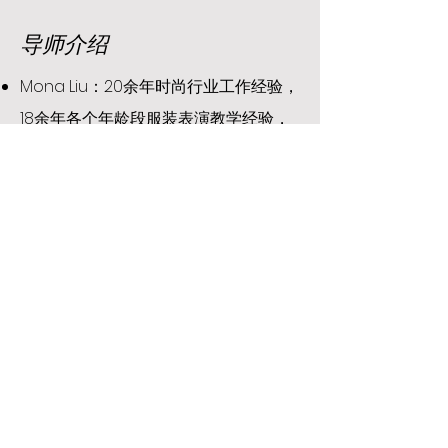
导师介绍
Mona Liu：20余年时尚行业工作经验，
18余年各个年龄段服装表演教学经验，
每个人都有追求美的权利，与你一起发
现自己的美。
Margot Chi：通过模特专业培训以及行
业理论知识，让学员们可以形成对美学
的认知，自信地展示自己的美。
Christine Wang：拥有敏锐的时尚触
觉，擅长Casting指导。教学风格严谨
细致，教学态度亲切耐心。