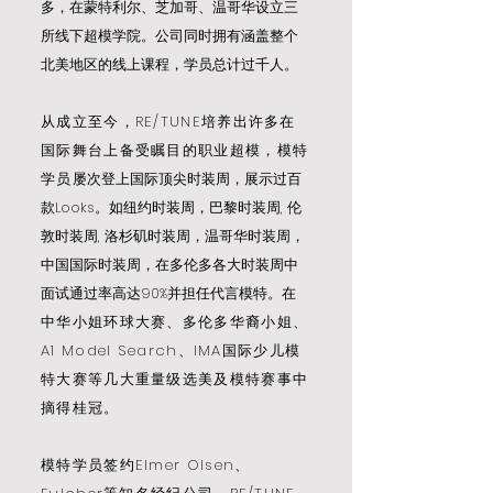
多，在蒙特利尔、芝加哥、温哥华设立三
所线下超模学院。公司同时拥有涵盖整个
北美地区的线上课程，学员总计过千人。
从成立至今，RE/TUNE培养出许多在
国际舞台上备受瞩目的职业超模，模特
学员
屡次登上国际顶尖时装周，展示过百
款Looks。如纽约时装周，巴黎时装周, 伦
敦时装周, 洛杉矶时装周，温哥华时装周，
中国国际时装周，在多伦多各大时装周中
面试通过率高达90%并担任代言模特。
在
中华小姐环球大赛、多伦多华裔小姐、
A1 Model Search、IMA国际少儿模
特大赛等几大重量级选美及模特赛事中
摘得桂冠。
模特学员签约Elmer Olsen、