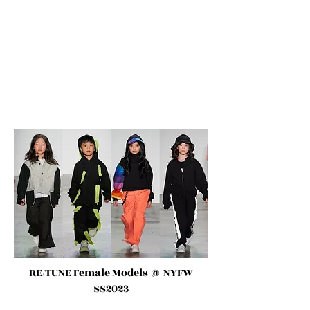
RE/TUNE Female Models
@ NYFW
SS2023