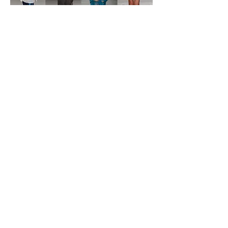
RE/TUNE Kid Models
@ GIGI WANG,
NYFW FW2020
RE/TUNE Kid Models @ WMTM by
NiuNiu Chou, NYFW FW2020