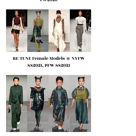
RE/TUNE Female Models
@ NYFW
SS2021, PFW SS2021